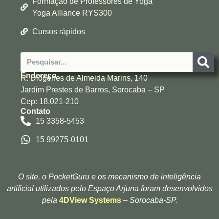
Formação de Professores de Yoga
Yoga Alliance RYS300
Cursos rápidos
Endereço
R. Diógenes de Almeida Marins, 140
Jardim Prestes de Barros, Sorocaba – SP
Cep: 18.021-210
Contato
15 3358-5453
15 99275-0101
O site, o PocketGuru e os mecanismo de inteligência
artificial utilizados pelo Espaço Arjuna foram desenvolvidos
pela
4DView Systems
– Sorocaba-SP.