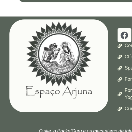
Cen
Clí
Spa
For
For
Yog
Cur
O site, o PocketGuru e os mecanismo de intel