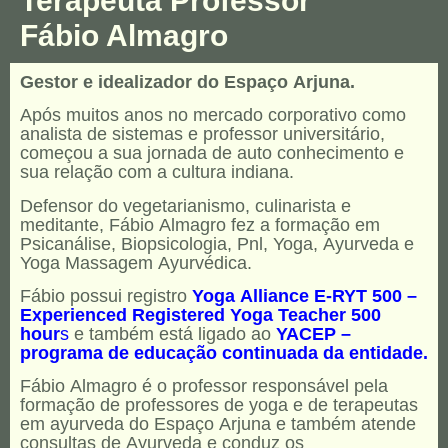
Terapeuta Professor
Fábio Almagro
Gestor e idealizador do Espaço Arjuna.
Após muitos anos no mercado corporativo como
analista de sistemas e professor universitário,
começou a sua jornada de auto conhecimento e
sua relação com a cultura indiana.
Defensor do vegetarianismo, culinarista e
meditante, Fábio Almagro fez a formação em
Psicanálise, Biopsicologia, Pnl, Yoga, Ayurveda e
Yoga Massagem Ayurvédica.
Fábio possui registro
Yoga Alliance
E-RYT 500
–
Experienced Registered Yoga Teacher 500
hour
s
e também está ligado ao
YACEP –
programa de educação continuada
da entidade.
Fábio Almagro é o professor responsável pela
formação de professores de yoga e de terapeutas
em ayurveda do Espaço Arjuna e também atende
consultas de Ayurveda e conduz os