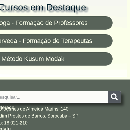
Cursos em Destaque
ga - Formação de Professores
rveda - Formação de Terapeutas
o Método Kusum Modak
dereço
Diógenes de Almeida Marins, 140
dim Prestes de Barros, Sorocaba – SP
: 18.021-210
ntato