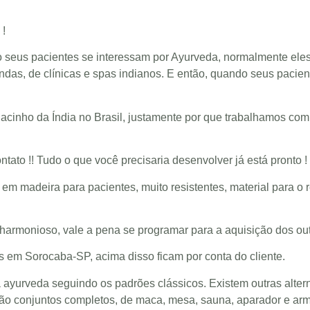
 !
o seus pacientes se interessam por Ayurveda, normalmente ele
ndas, de clínicas e spas indianos. E então, quando seus pacien
acinho da Índia no Brasil, justamente por que trabalhamos co
ato !! Tudo o que você precisaria desenvolver já está pronto !
 madeira para pacientes, muito resistentes, material para o re
armonioso, vale a pena se programar para a aquisição dos out
os em Sorocaba-SP, acima disso ficam por conta do cliente.
yurveda seguindo os padrões clássicos. Existem outras altern
ão conjuntos completos, de maca, mesa, sauna, aparador e arm