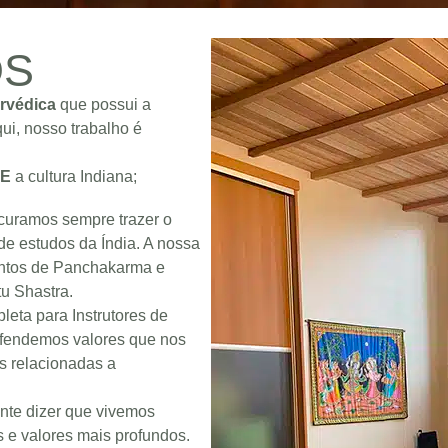
S
rvédica
que possui a
ui, nosso trabalho é
E
a cultura Indiana;
ocuramos sempre trazer o
e estudos da Índia. A nossa
entos de Panchakarma e
u Shastra.
eta para Instrutores de
efendemos valores que nos
s relacionadas a
nte dizer que vivemos
 e valores mais profundos.