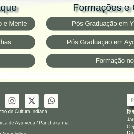
aque
Formações e 
o e Mente
Pós Graduação em Yo
shas
Pós Graduação em Ayu
Formação n
En
tro de Cultura Indiana
R. 
Jar
nica de Ayurveda / Panchakarma
Cep
Co