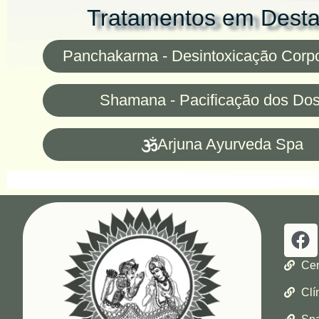
Tratamentos em Dest
Panchakarma - Desintoxicação Corp
Shamana - Pacificação dos Do
Arjuna Ayurveda Spa
Cen
Clí