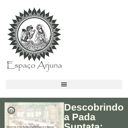
conteúdo
Descobrindo
a Pada
Suptata: