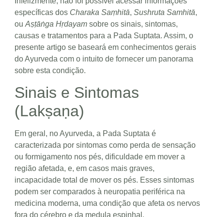
Infelizmente, não foi possível acessar informações
específicas dos
Charaka Saṃhitā
,
Sushruta Samhitā
,
ou
Aṣṭāṅga Hṛdayam
sobre os sinais, sintomas,
causas e tratamentos para a Pada Suptata. Assim, o
presente artigo se baseará em conhecimentos gerais
do Ayurveda com o intuito de fornecer um panorama
sobre esta condição.
Sinais e Sintomas
(Lakṣaṇa)
Em geral, no Ayurveda, a Pada Suptata é
caracterizada por sintomas como perda de sensação
ou formigamento nos pés, dificuldade em mover a
região afetada, e, em casos mais graves,
incapacidade total de mover os pés. Esses sintomas
podem ser comparados à neuropatia periférica na
medicina moderna, uma condição que afeta os nervos
fora do cérebro e da medula espinhal.