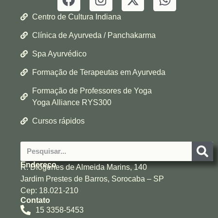
Centro de Cultura Indiana
Clínica de Ayurveda / Panchakarma
Spa Ayurvédico
Formação de Terapeutas em Ayurveda
Formação de Professores de Yoga
Yoga Alliance RYS300
Cursos rápidos
Endereço
R. Diógenes de Almeida Marins, 140
Jardim Prestes de Barros, Sorocaba – SP
Cep: 18.021-210
Contato
15 3358-5453