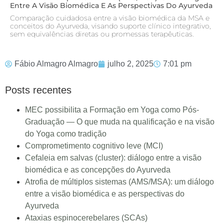
Entre A Visão Biomédica E As Perspectivas Do Ayurveda
Comparação cuidadosa entre a visão biomédica da MSA e
conceitos do Ayurveda, visando suporte clínico integrativo,
sem equivalências diretas ou promessas terapêuticas.
Fábio Almagro Almagro
julho 2, 2025
7:01 pm
Posts recentes
MEC possibilita a Formação em Yoga como Pós-
Graduação — O que muda na qualificação e na visão
do Yoga como tradição
Comprometimento cognitivo leve (MCI)
Cefaleia em salvas (cluster): diálogo entre a visão
biomédica e as concepções do Ayurveda
Atrofia de múltiplos sistemas (AMS/MSA): um diálogo
entre a visão biomédica e as perspectivas do
Ayurveda
Ataxias espinocerebelares (SCAs)