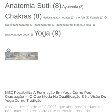
Anatomia Sutil
(8)
Ayurveda
(2)
Chakras
(8)
Haridratva
(1)
hepatite
(1)
icterícia
(1)
Kamala
(1)
O
que é panchakarma
(1)
panchakarma
(1)
panchakarma brasil
(1)
pitta
(1)
Yoga
(9)
terapeuta ayurveda
(1)
MEC Possibilita A Formação Em Yoga Como Pós-
Graduação — O Que Muda Na Qualificação E Na Visão Do
Yoga Como Tradição
Analisa decisão do MEC (2025) que abre possibilidade de
pós-graduação em Yoga com currículo ampliado,