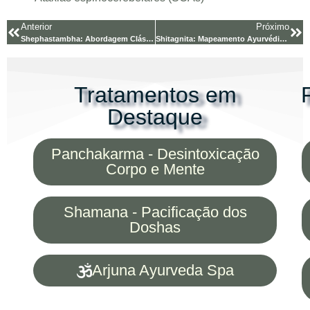
Anterior
Próximo
Shephastambha: Abordagem Clássica e Moderna do Mal
Shitagnita: Mapeamento Ayurvédico e Conexão com a Medicina
Tratamentos em
Destaque
Panchakarma - Desintoxicação
Corpo e Mente
Shamana - Pacificação dos
Doshas
Arjuna Ayurveda Spa