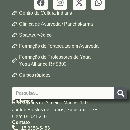
Centro de Cultura Indiana
Clínica de Ayurveda / Panchakarma
Spa Ayurvédico
Formação de Terapeutas em Ayurveda
Formação de Professores de Yoga
Yoga Alliance RYS300
Cursos rápidos
Endereço
R. Diógenes de Almeida Marins, 140
Jardim Prestes de Barros, Sorocaba – SP
Cep: 18.021-210
Contato
15 3358-5453