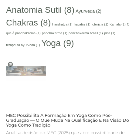
Anatomia Sutil
(8)
Ayurveda
(2)
Chakras
(8)
Haridratva
(1)
hepatite
(1)
icterícia
(1)
Kamala
(1)
O
que é panchakarma
(1)
panchakarma
(1)
panchakarma brasil
(1)
pitta
(1)
Yoga
(9)
terapeuta ayurveda
(1)
MEC Possibilita A Formação Em Yoga Como Pós-
Graduação — O Que Muda Na Qualificação E Na Visão Do
Yoga Como Tradição
Analisa decisão do MEC (2025) que abre possibilidade de