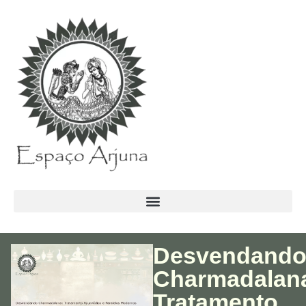
conteúdo
Desvendand
Charmadalan
Tratamento