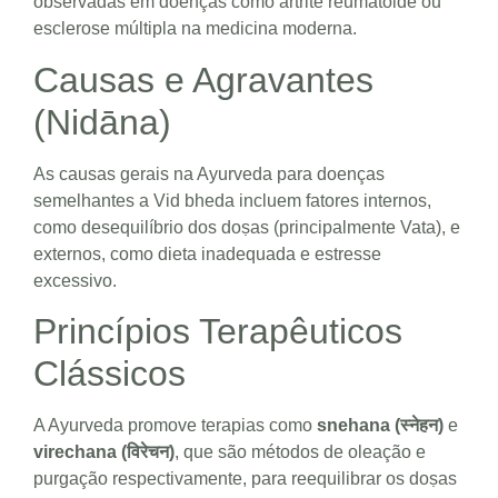
observadas em doenças como artrite reumatoide ou
esclerose múltipla na medicina moderna.
Causas e Agravantes
(Nidāna)
As causas gerais na Ayurveda para doenças
semelhantes a Vid bheda incluem fatores internos,
como desequilíbrio dos doṣas (principalmente Vata), e
externos, como dieta inadequada e estresse
excessivo.
Princípios Terapêuticos
Clássicos
A Ayurveda promove terapias como
snehana (स्नेहन)
e
virechana (विरेचन)
, que são métodos de oleação e
purgação respectivamente, para reequilibrar os doṣas