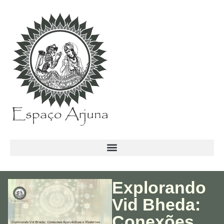
conteúdo
Explorando
Vid Bheda:
Conexões