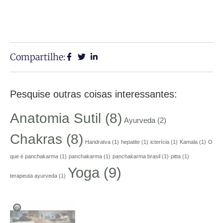
Compartilhe:
Pesquise outras coisas interessantes:
Anatomia Sutil
(8)
Ayurveda
(2)
Chakras
(8)
Haridratva
(1)
hepatite
(1)
icterícia
(1)
Kamala
(1)
O
que é panchakarma
(1)
panchakarma
(1)
panchakarma brasil
(1)
pitta
(1)
Yoga
(9)
terapeuta ayurveda
(1)