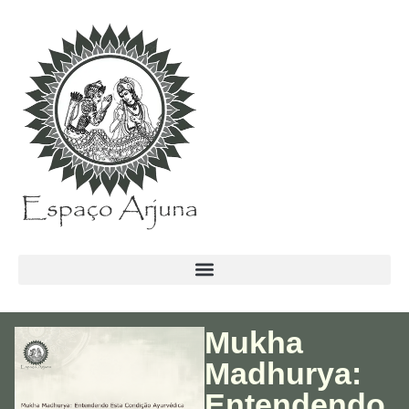
conteúdo
Mukha
Madhurya:
Entendendo