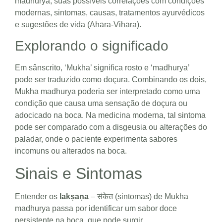
madhurya, suas possíveis correlações com condições
modernas, sintomas, causas, tratamentos ayurvédicos
e sugestões de vida (Ahāra-Vihāra).
Explorando o significado
Em sânscrito, ‘Mukha’ significa rosto e ‘madhurya’
pode ser traduzido como doçura. Combinando os dois,
Mukha madhurya poderia ser interpretado como uma
condição que causa uma sensação de doçura ou
adocicado na boca. Na medicina moderna, tal sintoma
pode ser comparado com a disgeusia ou alterações do
paladar, onde o paciente experimenta sabores
incomuns ou alterados na boca.
Sinais e Sintomas
Entender os
lakṣaṇa
– संकेत (sintomas) de Mukha
madhurya passa por identificar um sabor doce
persistente na boca, que pode surgir