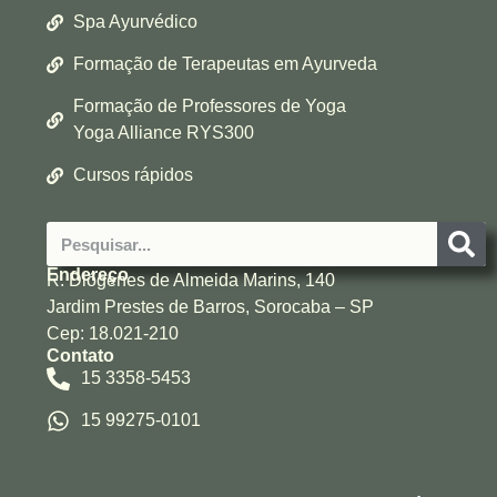
Spa Ayurvédico
Formação de Terapeutas em Ayurveda
Formação de Professores de Yoga
Yoga Alliance RYS300
Cursos rápidos
Endereço
R. Diógenes de Almeida Marins, 140
Jardim Prestes de Barros, Sorocaba – SP
Cep: 18.021-210
Contato
15 3358-5453
15 99275-0101