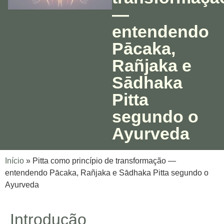
—
entendendo
Pācaka,
Rañjaka e
Sādhaka
Pitta
segundo o
Ayurveda
Início
»
Pitta como princípio de transformação —
entendendo Pācaka, Rañjaka e Sādhaka Pitta segundo o
Ayurveda
Introdução