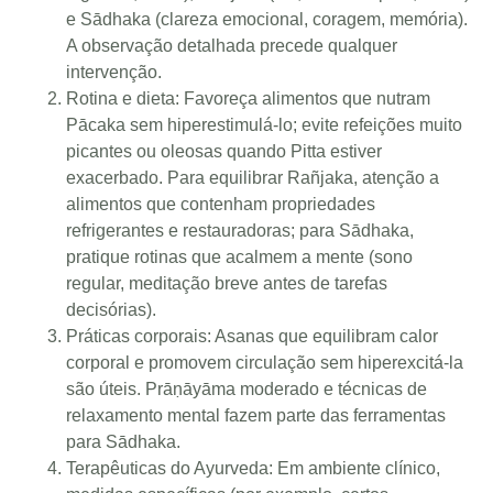
e Sādhaka (clareza emocional, coragem, memória).
A observação detalhada precede qualquer
intervenção.
Rotina e dieta: Favoreça alimentos que nutram
Pācaka sem hiperestimulá-lo; evite refeições muito
picantes ou oleosas quando Pitta estiver
exacerbado. Para equilibrar Rañjaka, atenção a
alimentos que contenham propriedades
refrigerantes e restauradoras; para Sādhaka,
pratique rotinas que acalmem a mente (sono
regular, meditação breve antes de tarefas
decisórias).
Práticas corporais: Asanas que equilibram calor
corporal e promovem circulação sem hiperexcitá-la
são úteis. Prāṇāyāma moderado e técnicas de
relaxamento mental fazem parte das ferramentas
para Sādhaka.
Terapêuticas do Ayurveda: Em ambiente clínico,