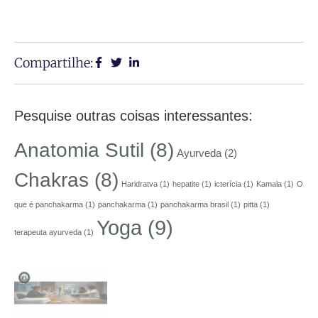
Compartilhe:
Pesquise outras coisas interessantes:
Anatomia Sutil
(8)
Ayurveda
(2)
Chakras
(8)
Haridratva
(1)
hepatite
(1)
icterícia
(1)
Kamala
(1)
O
que é panchakarma
(1)
panchakarma
(1)
panchakarma brasil
(1)
pitta
(1)
Yoga
(9)
terapeuta ayurveda
(1)