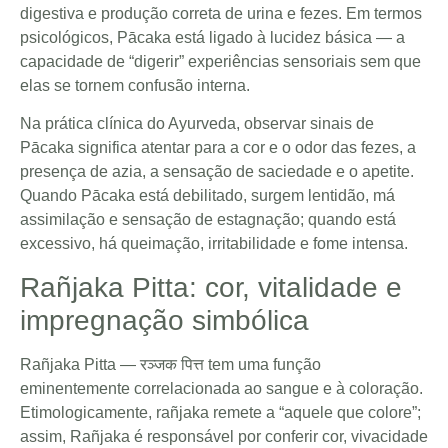
digestiva e produção correta de urina e fezes. Em termos
psicológicos, Pācaka está ligado à lucidez básica — a
capacidade de “digerir” experiências sensoriais sem que
elas se tornem confusão interna.
Na prática clínica do Ayurveda, observar sinais de
Pācaka significa atentar para a cor e o odor das fezes, a
presença de azia, a sensação de saciedade e o apetite.
Quando Pācaka está debilitado, surgem lentidão, má
assimilação e sensação de estagnação; quando está
excessivo, há queimação, irritabilidade e fome intensa.
Rañjaka Pitta: cor, vitalidade e
impregnação simbólica
Rañjaka Pitta — रञ्जक पित्त tem uma função
eminentemente correlacionada ao sangue e à coloração.
Etimologicamente, rañjaka remete a “aquele que colore”;
assim, Rañjaka é responsável por conferir cor, vivacidade