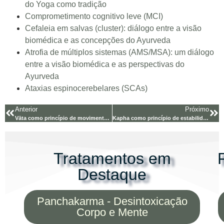
do Yoga como tradição
Comprometimento cognitivo leve (MCI)
Cefaleia em salvas (cluster): diálogo entre a visão
biomédica e as concepções do Ayurveda
Atrofia de múltiplos sistemas (AMS/MSA): um diálogo
entre a visão biomédica e as perspectivas do
Ayurveda
Ataxias espinocerebelares (SCAs)
Anterior
Próximo
Vāta como princípio de movimento — entendendo Vyāna, Prāṇa e Apāna Vāyu segundo o Ayurveda
Kapha como princípio de estabilidade — entendendo Avalambaka, Kledaka e Bodhaka Kapha segundo o Ayurveda
Tratamentos em
Destaque
Panchakarma - Desintoxicação
Corpo e Mente