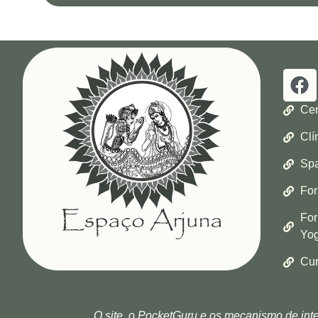
Cen
Clí
Spa
For
For
Yog
Cur
O site, o PocketGuru e os mecanismo de intel