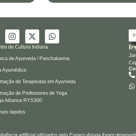
En
tro de Cultura Indiana
R. 
Jar
nica de Ayurveda / Panchakarma
Cep
Co
 Ayurvédico
mação de Terapeutas em Ayurveda
mação de Professores de Yoga
a Alliance RYS300
sos rápidos
igência artificial utilizados pelo Espaço Arjuna foram desenvo