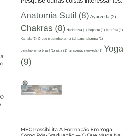
Pesquise outras coisas interessantes:
Anatomia Sutil
(8)
Ayurveda
(2)
Chakras
(8)
Haridratva
(1)
hepatite
(1)
icterícia
(1)
Kamala
(1)
O que é panchakarma
(1)
panchakarma
(1)
Yoga
panchakarma brasil
(1)
pitta
(1)
terapeuta ayurveda
(1)
ṣa,
(9)
ão
 O
o
MEC Possibilita A Formação Em Yoga
Como Pós-Graduação — O Que Muda Na