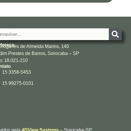
dereço
Diógenes de Almeida Marins, 140
dim Prestes de Barros, Sorocaba – SP
: 18.021-210
ntato
15 3358-5453
15 99275-0101
lvidos pela
4DView Systems
– Sorocaba-SP.