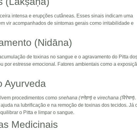
is (Lakṣaṇa)
oceira intensa e erupções cutâneas. Esses sinais indicam uma
em vir acompanhados de sintomas gerais como irritabilidade e
amento (Nidāna)
acumulação de toxinas no sangue e o agravamento do Pitta do
 ou por estresse emocional. Fatores ambientais como a exposiç
o Ayurveda
volvem procedimentos como
snehana (स्नेहन)
e
virechana (विरेचन)
.
juda na lubrificação e na remoção de toxinas dos tecidos. Já 
ilibrar o Pitta e limpar o sangue.
as Medicinais