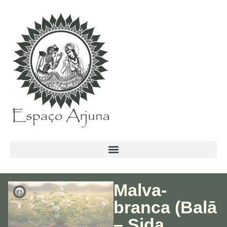
conteúdo
Malva-
branca (Balā
– Sida