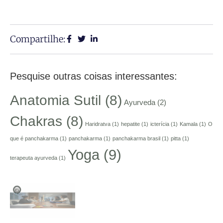
Compartilhe:
Pesquise outras coisas interessantes:
Anatomia Sutil
(8)
Ayurveda
(2)
Chakras
(8)
Haridratva
(1)
hepatite
(1)
icterícia
(1)
Kamala
(1)
O
que é panchakarma
(1)
panchakarma
(1)
panchakarma brasil
(1)
pitta
(1)
Yoga
(9)
terapeuta ayurveda
(1)