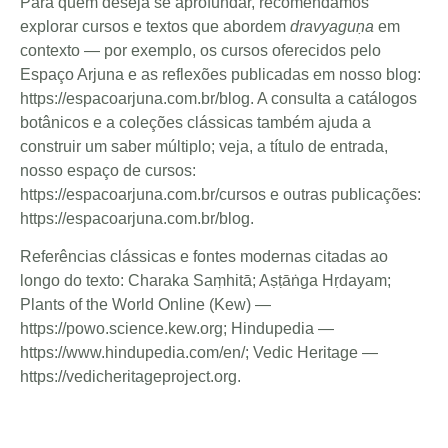
Para quem deseja se aprofundar, recomendamos
explorar cursos e textos que abordem
dravyaguṇa
em
contexto — por exemplo, os cursos oferecidos pelo
Espaço Arjuna e as reflexões publicadas em nosso blog:
https://espacoarjuna.com.br/blog. A consulta a catálogos
botânicos e a coleções clássicas também ajuda a
construir um saber múltiplo; veja, a título de entrada,
nosso espaço de cursos:
https://espacoarjuna.com.br/cursos e outras publicações:
https://espacoarjuna.com.br/blog.
Referências clássicas e fontes modernas citadas ao
longo do texto: Charaka Saṃhitā; Aṣṭāṅga Hṛdayam;
Plants of the World Online (Kew) —
https://powo.science.kew.org; Hindupedia —
https://www.hindupedia.com/en/; Vedic Heritage —
https://vedicheritageproject.org.