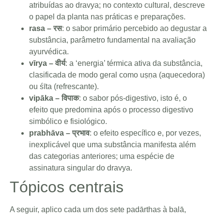
atribuídas ao dravya; no contexto cultural, descreve
o papel da planta nas práticas e preparações.
rasa – रस
: o sabor primário percebido ao degustar a
substância, parâmetro fundamental na avaliação
ayurvédica.
vīrya – वीर्य
: a ‘energia’ térmica ativa da substância,
clasificada de modo geral como uṣṇa (aquecedora)
ou śīta (refrescante).
vipāka – विपाक
: o sabor pós-digestivo, isto é, o
efeito que predomina após o processo digestivo
simbólico e fisiológico.
prabhāva – प्रभाव
: o efeito específico e, por vezes,
inexplicável que uma substância manifesta além
das categorias anteriores; uma espécie de
assinatura singular do dravya.
Tópicos centrais
A seguir, aplico cada um dos sete padārthas à balā,