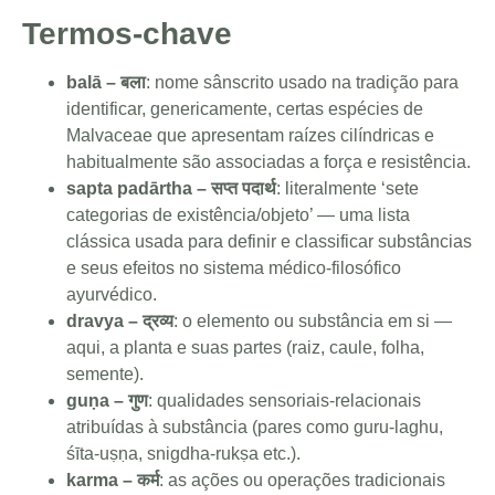
Termos-chave
balā – बला
: nome sânscrito usado na tradição para
identificar, genericamente, certas espécies de
Malvaceae que apresentam raízes cilíndricas e
habitualmente são associadas a força e resistência.
sapta padārtha – सप्त पदार्थ
: literalmente ‘sete
categorias de existência/objeto’ — uma lista
clássica usada para definir e classificar substâncias
e seus efeitos no sistema médico-filosófico
ayurvédico.
dravya – द्रव्य
: o elemento ou substância em si —
aqui, a planta e suas partes (raiz, caule, folha,
semente).
guṇa – गुण
: qualidades sensoriais-relacionais
atribuídas à substância (pares como guru-laghu,
śīta-uṣṇa, snigdha-rukṣa etc.).
karma – कर्म
: as ações ou operações tradicionais