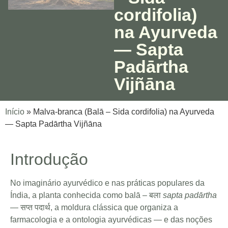
cordifolia)
na Ayurveda
— Sapta
Padārtha
Vijñāna
Início
»
Malva-branca (Balā – Sida cordifolia) na Ayurveda
— Sapta Padārtha Vijñāna
Introdução
No imaginário ayurvédico e nas práticas populares da
Índia, a planta conhecida como balā – बला
sapta padārtha
— सप्त पदार्थ, a moldura clássica que organiza a
farmacologia e a ontologia ayurvédicas — e das noções