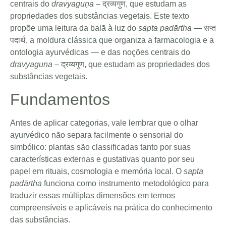
centrais do
dravyaguṇa
– द्रव्यगुण, que estudam as
propriedades dos substâncias vegetais. Este texto
propõe uma leitura da balā à luz do
sapta padārtha
— सप्त
पदार्थ, a moldura clássica que organiza a farmacologia e a
ontologia ayurvédicas — e das noções centrais do
dravyaguṇa
– द्रव्यगुण, que estudam as propriedades dos
substâncias vegetais.
Fundamentos
Antes de aplicar categorias, vale lembrar que o olhar
ayurvédico não separa facilmente o sensorial do
simbólico: plantas são classificadas tanto por suas
características externas e gustativas quanto por seu
papel em rituais, cosmologia e memória local. O
sapta
padārtha
funciona como instrumento metodológico para
traduzir essas múltiplas dimensões em termos
compreensíveis e aplicáveis na prática do conhecimento
das substâncias.