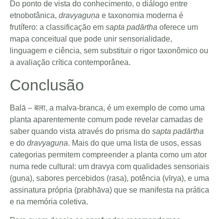
Do ponto de vista do conhecimento, o diálogo entre
etnobotânica,
dravyaguṇa
e taxonomia moderna é
frutífero: a classificação em
sapta padārtha
oferece um
mapa conceitual que pode unir sensorialidade,
linguagem e ciência, sem substituir o rigor taxonômico ou
a avaliação crítica contemporânea.
Conclusão
Balā – बला, a malva-branca, é um exemplo de como uma
planta aparentemente comum pode revelar camadas de
saber quando vista através do prisma do
sapta padārtha
e do
dravyaguṇa
. Mais do que uma lista de usos, essas
categorias permitem compreender a planta como um ator
numa rede cultural: um dravya com qualidades sensoriais
(guṇa), sabores percebidos (rasa), potência (vīrya), e uma
assinatura própria (prabhāva) que se manifesta na prática
e na memória coletiva.