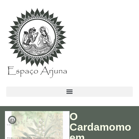
conteúdo
O
Cardamomo
em