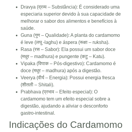
Dravya (द्रव्य – Substância): É considerado uma
especiaria superior devido à sua capacidade de
melhorar o sabor dos alimentos e benefícios à
saúde.
Guna (गुण – Qualidade): A planta do cardamomo
é leve (लघु -laghu) e áspera (रूक्षा – ruksha).
Rasa (रस – Sabor): Ela possui um sabor doce
(मधुर – madhura) e pungente (कटु – Katu).
Vipaka (विपाक – Pós-digestivo): Cardamomo é
doce (मधुर – madhura) após a digestão.
Veerya (वीर्य – Energia): Possui energia fresca
(शीतली – Shitali).
Prabhava (प्रभाव – Efeito especial): O
cardamomo tem um efeito especial sobre a
digestão, ajudando a aliviar o desconforto
gastro-intestinal.
Indicações do Cardamomo