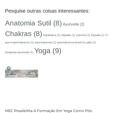
Pesquise outras coisas interessantes:
Anatomia Sutil
(8)
Ayurveda
(2)
Chakras
(8)
Haridratva
(1)
hepatite
(1)
icterícia
(1)
Kamala
(1)
O
que é panchakarma
(1)
panchakarma
(1)
panchakarma brasil
(1)
pitta
(1)
Yoga
(9)
terapeuta ayurveda
(1)
MEC Possibilita A Formação Em Yoga Como Pós-