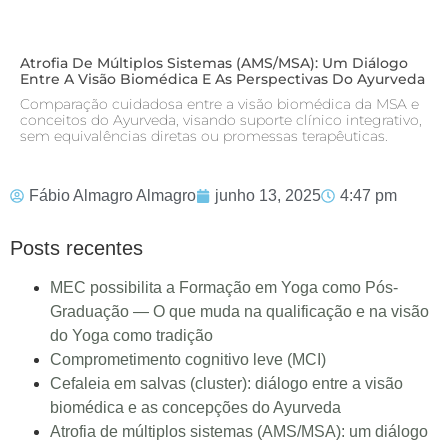
Atrofia De Múltiplos Sistemas (AMS/MSA): Um Diálogo
Entre A Visão Biomédica E As Perspectivas Do Ayurveda
Comparação cuidadosa entre a visão biomédica da MSA e
conceitos do Ayurveda, visando suporte clínico integrativo,
sem equivalências diretas ou promessas terapêuticas.
Fábio Almagro Almagro
junho 13, 2025
4:47 pm
Posts recentes
MEC possibilita a Formação em Yoga como Pós-
Graduação — O que muda na qualificação e na visão
do Yoga como tradição
Comprometimento cognitivo leve (MCI)
Cefaleia em salvas (cluster): diálogo entre a visão
biomédica e as concepções do Ayurveda
Atrofia de múltiplos sistemas (AMS/MSA): um diálogo