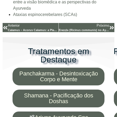
entre a visão biomédica e as perspectivas do
Ayurveda
Ataxias espinocerebelares (SCAs)
Anterior
Próximo
Calamus – Acorus Calamus: a Planta Medicinal Repleta de
Eraṇḍa (Ricinus communis) no Ayurveda — Sapta Padārtha Vijñāna
Tratamentos em
Destaque
Panchakarma - Desintoxicação
Corpo e Mente
Shamana - Pacificação dos
Doshas