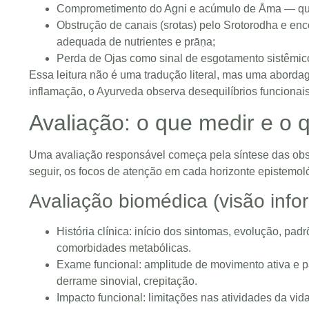
Comprometimento do Agni e acúmulo de Āma — que
Obstrução de canais (srotas) pelo Srotorodha e en
adequada de nutrientes e prāṇa;
Perda de Ojas como sinal de esgotamento sistêmic
Essa leitura não é uma tradução literal, mas uma abordag
inflamação, o Ayurveda observa desequilíbrios funcionais, 
Avaliação: o que medir e o 
Uma avaliação responsável começa pela síntese das obse
seguir, os focos de atenção em cada horizonte epistemol
Avaliação biomédica (visão infor
História clínica: início dos sintomas, evolução, pad
comorbidades metabólicas.
Exame funcional: amplitude de movimento ativa e pa
derrame sinovial, crepitação.
Impacto funcional: limitações nas atividades da vid