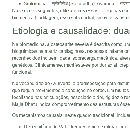
Srotorodha – स्रोतोरोध (Srotorodha); Avaraṇa – आवर
Nas seções seguintes, utilizaremos essas categorias conc
biomédica (cartilagem, osso subcondral, sinovite, varism
Etiologia e causalidade: du
Na biomedicina, a osteoartrite severa é descrita como u
bioquímicas na matriz cartilaginosa, respostas inflamató
reconhecidos incluem idade, sobrecarga mecânica, altera
genéticos. Clinicamente, manifesta-se por dor axial, crepi
funcional.
No vocabulário do Ayurveda, a predisposição para disfunç
que regula movimentos e condução no corpo. Em muitas d
localizado nas articulações, associado à dor, rigidez e 
Majjā Dhātu indica comprometimento das estruturas ósse
Os mecanismos causais, neste quadro tradicional, inclue
Desequilíbrio de Vāta, frequentemente interagindo 