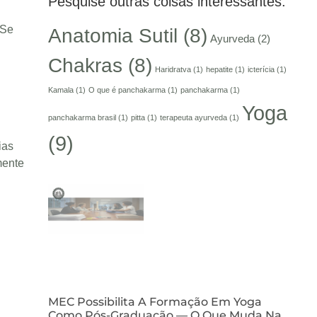
Pesquise outras coisas interessantes:
 Se
Anatomia Sutil
(8)
Ayurveda
(2)
Chakras
(8)
Haridratva
(1)
hepatite
(1)
icterícia
(1)
Kamala
(1)
O que é panchakarma
(1)
panchakarma
(1)
Yoga
panchakarma brasil
(1)
pitta
(1)
terapeuta ayurveda
(1)
(9)
ias
mente
MEC Possibilita A Formação Em Yoga
Como Pós-Graduação — O Que Muda Na