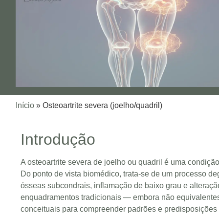
Início
»
Osteoartrite severa (joelho/quadril)
Introdução
A osteoartrite severa de joelho ou quadril é uma condiç
Do ponto de vista biomédico, trata‑se de um processo deg
ósseas subcondrais, inflamação de baixo grau e alteraç
enquadramentos tradicionais — embora não equivalentes
conceituais para compreender padrões e predisposições p