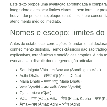
Este texto propõe uma avaliação aprofundada e comparati
integradora e destacar limites claros — sem formular prot
houver dor persistente, bloqueios súbitos, febre concomit
atendimento médico imediato.
Nomes e escopo: limites do 
Antes de estabelecer correlações, é fundamental declarar
conhecimento distintos. Termos clássicos não são tradu
explicativas, terapêuticas e ontológicas próprias. Ainda
evocadas ao discutir dor e degeneração articular.
Sandhigata Vāta – सन्धिगत वात (Sandhigata Vāta)
Asthi Dhātu – अस्थि धातु (Asthi Dhātu)
Majjā Dhātu – मज्जा धातु (Majjā Dhātu)
Vāta Vyādhi – वात व्याधि (Vāta Vyādhi)
Ojas – ओजस् (Ojas)
Vāta – वात (Vāta); Pitta – पित्त (Pitta); Kapha – कफ (
Āma – आम (Āma); Agni – अग्नि (Agni)