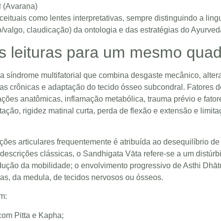
ण (Avaraṇa)
eituais como lentes interpretativas, sempre distinguindo a li
o/valgo, claudicação) da ontologia e das estratégias do Ayurved
as leituras para um mesmo qua
ma síndrome multifatorial que combina desgaste mecânico, alte
rias crônicas e adaptação do tecido ósseo subcondral. Fatores d
ções anatômicas, inflamação metabólica, trauma prévio e fator
tação, rigidez matinal curta, perda de flexão e extensão e limit
ões articulares frequentemente é atribuída ao desequilíbrio de
escrições clássicas, o Sandhigata Vāta refere‑se a um distúrb
redução da mobilidade; o envolvimento progressivo de Asthi Dhāt
as, da medula, de tecidos nervosos ou ósseos.
m:
com Pitta e Kapha;