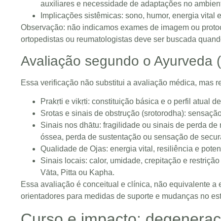
auxiliares e necessidade de adaptações no ambient
Implicações sistêmicas: sono, humor, energia vital e
Observação: não indicamos exames de imagem ou protoc
ortopedistas ou reumatologistas deve ser buscada quando 
Avaliação segundo o Ayurveda (
Essa verificação não substitui a avaliação médica, mas r
Prakṛti e vikṛti: constituição básica e o perfil atual
Srotas e sinais de obstrução (srotorodha): sensação 
Sinais nos dhātu: fragilidade ou sinais de perda de
óssea, perda de sustentação ou sensação de secur
Qualidade de Ojas: energia vital, resiliência e pote
Sinais locais: calor, umidade, crepitação e restri
Vāta, Pitta ou Kapha.
Essa avaliação é conceitual e clínica, não equivalente
orientadores para medidas de suporte e mudanças no esti
Curso e impacto: degeneraç