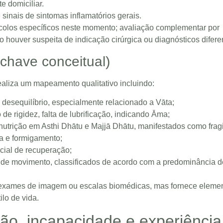
e domiciliar.
 sinais de sintomas inflamatórios gerais.
olos específicos neste momento; avaliação complementar por
houver suspeita de indicação cirúrgica ou diagnósticos diferen
chave conceitual)
ealiza um mapeamento qualitativo incluindo:
 de desequilíbrio, especialmente relacionado a Vāta;
de rigidez, falta de lubrificação, indicando Āma;
 nutrição em Asthi Dhātu e Majjā Dhātu, manifestados como frag
a e formigamento;
ncial de recuperação;
ção de movimento, classificados de acordo com a predominância d
 a exames de imagem ou escalas biomédicas, mas fornece eleme
lo de vida.
ão, incapacidade e experiência