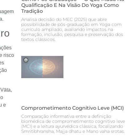
Qualificação E Na Visão Do Yoga Como
Tradição
nguagem
a.
Analisa decisão do MEC (2025) que abre
possibilidade de pós-graduação em Yoga com
currículo ampliado, avaliando impactos na
dro
formação, inclusão, pesquisa e preservação dos
textos clássicos.
rações
e risco
es
ação
 Vāta,
io
u e
Comprometimento Cognitivo Leve (MCI)
Comparação informativa entre a definição
biomédica de comprometimento cognitivo leve
(MCI) e a leitura ayurvédica clássica, focalizando
Smritibhransha, Majja dhatu e Mano vaha srotas.