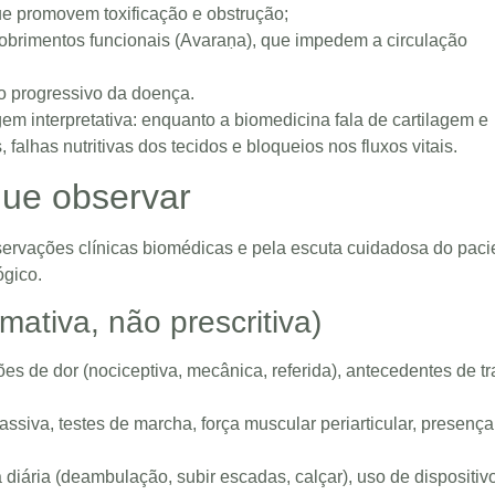
 promovem toxificação e obstrução;
cobrimentos funcionais (Avaraṇa), que impedem a circulação
o progressivo da doença.
em interpretativa: enquanto a biomedicina fala de cartilagem e
falhas nutritivas dos tecidos e bloqueios nos fluxos vitais.
que observar
rvações clínicas biomédicas e pela escuta cuidadosa do pacie
ógico.
mativa, não prescritiva)
rões de dor (nociceptiva, mecânica, referida), antecedentes de t
ssiva, testes de marcha, força muscular periarticular, presença
a diária (deambulação, subir escadas, calçar), uso de dispositiv