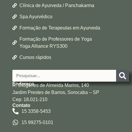
Clínica de Ayurveda / Panchakarma
Spa Ayurvédico
Formação de Terapeutas em Ayurveda
Formação de Professores de Yoga
Yoga Alliance RYS300
Cursos rápidos
Endereço
R. Diógenes de Almeida Marins, 140
Jardim Prestes de Barros, Sorocaba – SP
Cep: 18.021-210
Contato
15 3358-5453
15 99275-0101