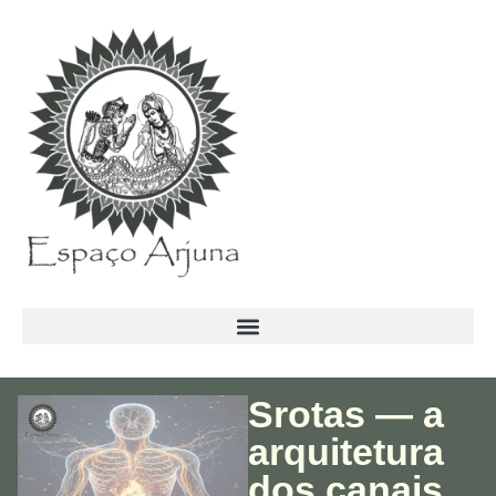
conteúdo
Srotas — a
arquitetura
dos canais