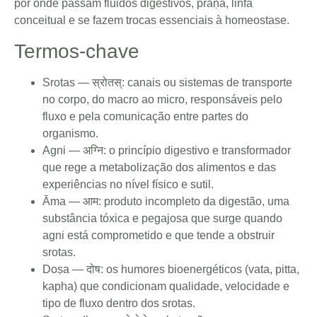
por onde passam fluidos digestivos, prāṇa, linfa
conceitual e se fazem trocas essenciais à homeostase.
Termos-chave
Srotas — स्रोतस्: canais ou sistemas de transporte
no corpo, do macro ao micro, responsáveis pelo
fluxo e pela comunicação entre partes do
organismo.
Agni — अग्नि: o princípio digestivo e transformador
que rege a metabolização dos alimentos e das
experiências no nível físico e sutil.
Āma — आम: produto incompleto da digestão, uma
substância tóxica e pegajosa que surge quando
agni está comprometido e que tende a obstruir
srotas.
Doṣa — दोष: os humores bioenergéticos (vata, pitta,
kapha) que condicionam qualidade, velocidade e
tipo de fluxo dentro dos srotas.