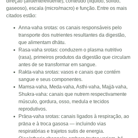
direção (afluente/efluente), conteúdo (líquido, sólido,
gaseoso), escala (micro/macro) e função. Entre os mais
citados estão:
Anna-vaha srotas: os canais responsáveis pelo
transporte dos nutrientes resultantes da digestão,
que alimentam dhātu.
Rasa-vaha srotas: conduzem o plasma nutritivo
(rasa), primeiros produtos da digestão que circulam
antes de se transformar em sangue.
Rakta-vaha srotas: vasos e canais que contém
sangue e seus componentes.
Mamsa-vaha, Meda-vaha, Asthi-vaha, Majjā-vaha,
Shukra-vaha: canais que nutrem respectivamente
músculo, gordura, osso, medula e tecidos
reprodutivos.
Prāṇa-vaha srotas: canais ligados à respiração, ao
prāṇa e à troca gasosa — incluindo vias
respiratórias e trajetos sutis de energia.