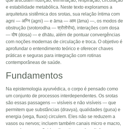
que articulam nutrição, eliminação, respiração, circulação
e estabilidade metabólica. Neste texto exploramos a
arquitetura sistêmica dos srotas, sua relação íntima com
agni — अग्नि (agni) — e āma — आम (āma) —, os modos de
obstrução (srotorodha — स्रोतोरोध), interações com doṣa
— दोष (doṣa) — e dhātu, além de pontuar convergências
com noções modernas de circulação e troca. O objetivo é
aprofundar o entendimento teórico e oferecer chaves
práticas e seguras para integração com rotinas
contemporâneas de saúde.
Fundamentos
Na epistemologia ayurvédica, o corpo é pensado como
um conjunto de processos interdependentes. Os srotas
são essas passagens — visíveis e não visíveis — que
permitem que substâncias (dravya), qualidades (guṇa) e
energia (vega, fluxo) circulem. Eles não se reduzem a
vasos ou nervos; incluem também canais micro e macro,