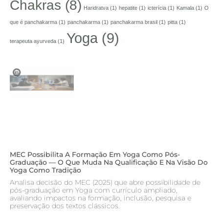
Chakras
(8)
Haridratva
(1)
hepatite
(1)
icterícia
(1)
Kamala
(1)
O
que é panchakarma
(1)
panchakarma
(1)
panchakarma brasil
(1)
pitta
(1)
Yoga
(9)
terapeuta ayurveda
(1)
MEC Possibilita A Formação Em Yoga Como Pós-
Graduação — O Que Muda Na Qualificação E Na Visão Do
Yoga Como Tradição
Analisa decisão do MEC (2025) que abre possibilidade de
pós-graduação em Yoga com currículo ampliado,
avaliando impactos na formação, inclusão, pesquisa e
preservação dos textos clássicos.