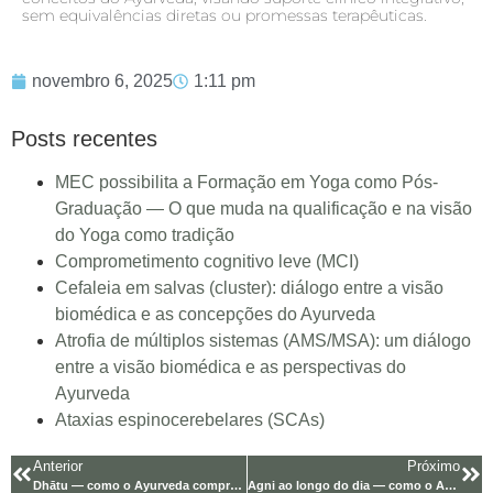
sem equivalências diretas ou promessas terapêuticas.
novembro 6, 2025
1:11 pm
Posts recentes
MEC possibilita a Formação em Yoga como Pós-
Graduação — O que muda na qualificação e na visão
do Yoga como tradição
Comprometimento cognitivo leve (MCI)
Cefaleia em salvas (cluster): diálogo entre a visão
biomédica e as concepções do Ayurveda
Atrofia de múltiplos sistemas (AMS/MSA): um diálogo
entre a visão biomédica e as perspectivas do
Ayurveda
Ataxias espinocerebelares (SCAs)
Anterior
Próximo
Dhātu — como o Ayurveda compreende os tecidos e o fluxo nutricional do corpo
Agni ao longo do dia — como o Ayurveda compreende os ritmos digestivos e a dinacharyā